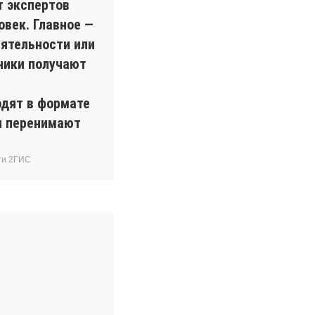
т экспертов
овек. Главное —
ятельности или
ники получают
одят в формате
ки перенимают
ти 2ГИС