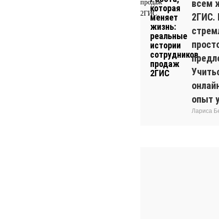
всем 
2ГИС.
стрем
прост
предл
Учитьс
онлай
опыт 
Лариса Б