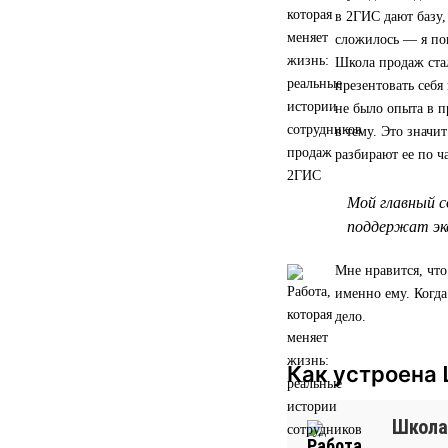
в 2ГИС дают базу,
сложилось — я по
Школа продаж стал
презентовать себя
не было опыта в п
в тему. Это значи
разбирают ее по ч
Мой главный с
поддержат экс
Мне нравится, что
именно ему. Когд
дело.
Как устроена
Школа