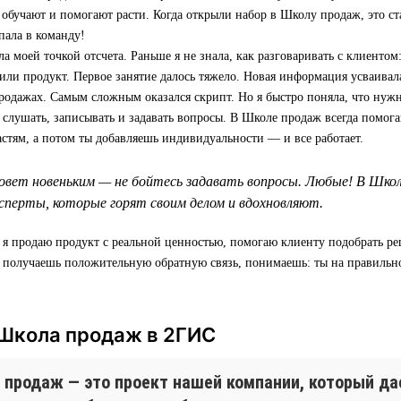
 обучают и помогают расти. Когда открыли набор в Школу продаж, это ст
пала в команду!
а моей точкой отсчета. Раньше я не знала, как разговаривать с клиентом:
 или продукт. Первое занятие далось тяжело. Новая информация усваивала
родажах. Самым сложным оказался скрипт. Но я быстро поняла, что нуж
т слушать, записывать и задавать вопросы. В Школе продаж всегда помога
астям, а потом ты добавляешь индивидуальности — и все работает.
овет новеньким — не бойтесь задавать вопросы. Любые! В Шко
перты, которые горят своим делом и вдохновляют.
 я продаю продукт с реальной ценностью, помогаю клиенту подобрать р
а получаешь положительную обратную связь, понимаешь: ты на правильн
 Школа продаж в 2ГИС
 продаж — это проект нашей компании, который д