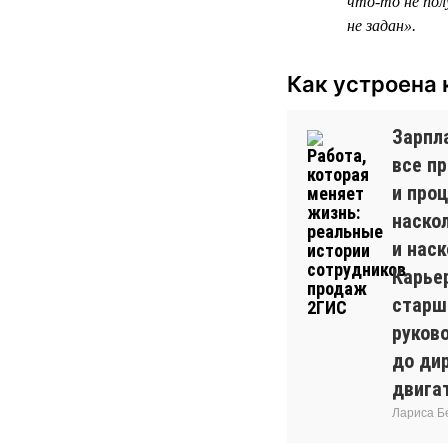
что-то не пол
не задан».
Как устроена 
Зарпла
все п
и проц
наско
и наск
Карье
старш
руков
до дир
двига
Лариса Б