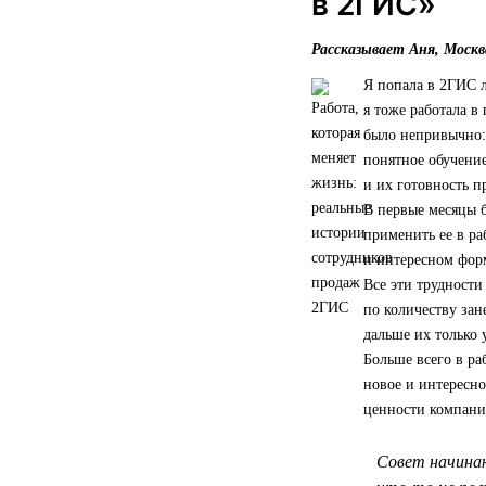
в 2ГИС»
Рассказывает Аня, Москв
Я попала в 2ГИС л
я тоже работала в
было непривычно: 
понятное обучение
и их готовность 
В первые месяцы 
применить ее в ра
и интересном форм
Все эти трудности
по количеству зан
дальше их только 
Больше всего в ра
новое и интересно
ценности компании
Совет начинаю