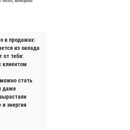
е того, который
о в продажах:
ается из оклада
 от тебя:
с клиентом
 можно стать
и даже
 вырастали
 и энергия