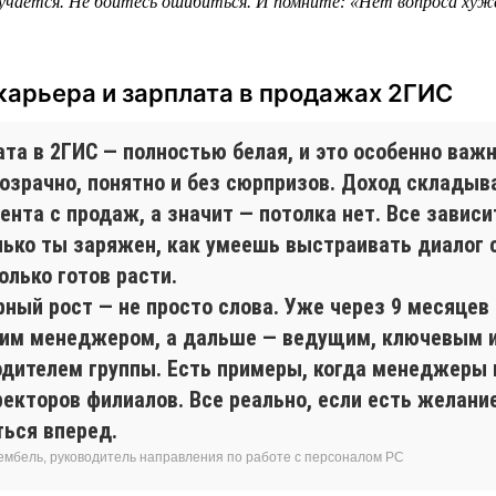
учается. Не бойтесь ошибиться. И помните: «Нет вопроса хуж
карьера и зарплата в продажах 2ГИС
та в 2ГИС — полностью белая, и это особенно важн
розрачно, понятно и без сюрпризов. Доход складыв
ента с продаж, а значит — потолка нет. Все зависит
лько ты заряжен, как умеешь выстраивать диалог 
олько готов расти.
рный рост — не просто слова. Уже через 9 месяцев
им менеджером, а дальше — ведущим, ключевым 
одителем группы. Есть примеры, когда менеджеры
екторов филиалов. Все реально, если есть желание
ться вперед.
ембель, руководитель направления по работе с персоналом РС