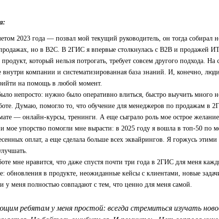
а:
етом 2023 года — позвал мой текущий руководитель, он тогда собирал н
 продажах, но в B2C. В 2ГИС я впервые столкнулась с B2B и продажей ИТ
продукт, который нельзя потрогать, требует совсем другого подхода. На 
 внутри компании и систематизированная база знаний. И, конечно, люди
прийти на помощь в любой момент.
было непросто: нужно было оперативно влиться, быстро выучить много 
боте. Думаю, помогло то, что обучение для менеджеров по продажам в 
ате — онлайн-курсы, тренинги. А еще сыграло роль мое острое желание 
 и мое упорство помогли мне вырасти: в 2025 году я вошла в топ‑50 по 
есенных оплат, а еще сделала больше всех эквайрингов. Я горжусь этими
улучшать.
боте мне нравится, что даже спустя почти три года в 2ГИС для меня кажд
е: обновления в продукте, неожиданные кейсы с клиентами, новые задач
 у меня полностью совпадают с тем, что ценно для меня самой.
щим ребятам у меня простой: всегда стремиться изучать новое 