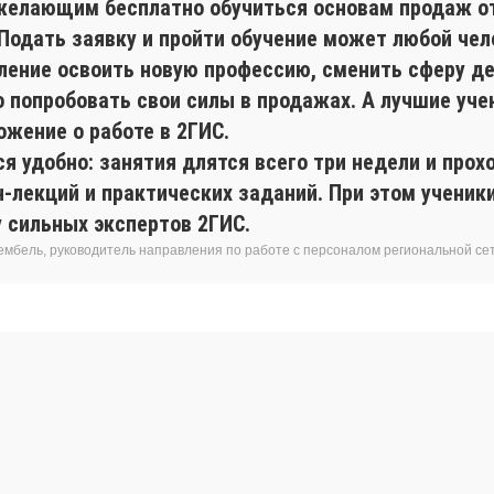
желающим бесплатно обучиться основам продаж о
 Подать заявку и пройти обучение может любой чел
ление освоить новую профессию, сменить сферу де
о попробовать свои силы в продажах. А лучшие уче
ожение о работе в 2ГИС.
я удобно: занятия длятся всего три недели и прох
н-лекций и практических заданий. При этом учени
у сильных экспертов 2ГИС.
ембель, руководитель направления по работе с персоналом региональной се