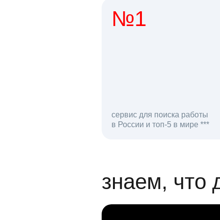
№1
1 мл
сервис для поиска работы
в России и топ-5 в мире ***
откликов на вак
знаем, что 