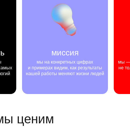
ть
миссия
ы
мы на конкретных цифрах
мы — 
самых
и примерах видим, как результаты
не то
логий
нашей работы меняют жизни людей
 мы ценим