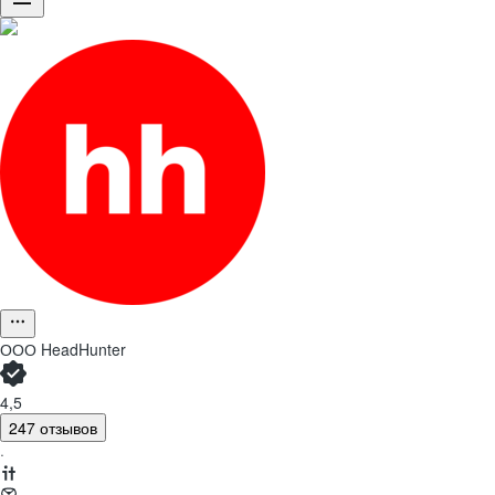
ООО
HeadHunter
4,5
247 отзывов
·