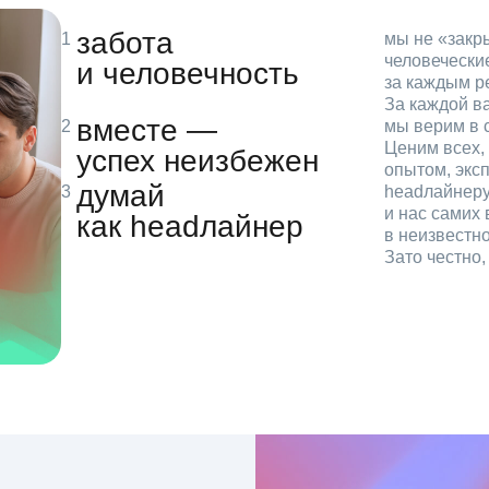
забота
мы не «зак
человечески
и человечность
за каждым р
За каждой в
вместе —
мы верим в с
Ценим всех, 
успех неизбежен
опытом, эксп
думай
headлайнеру
и нас самих 
как headлайнер
в неизвестн
Зато честно