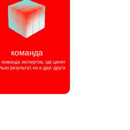
команда
команда экспертов, где ценят
лько результат, но и друг друга