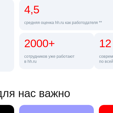
рд
4,5
средняя оценка hh.ru как работодателя **
2000+
68 млн
12
сотрудников уже работают
соврем
в hh.ru
резюме в базе
по все
ансии
для нас важно