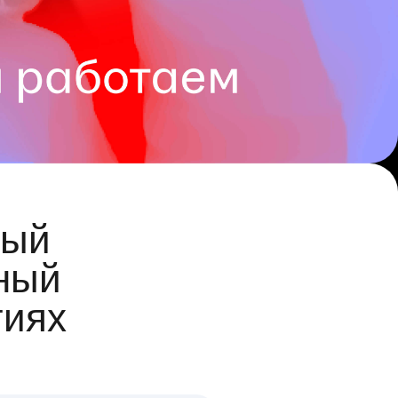
ый
ный
гиях