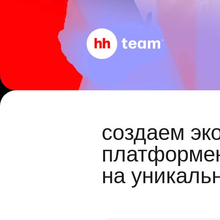
создаем эк
платформен
на уникаль