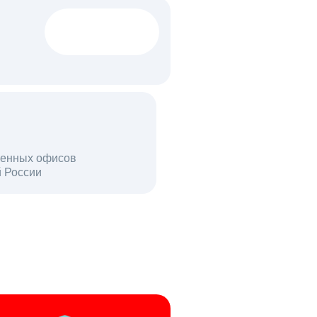
1522 тыс
вакансий
18 млн
енных офисов
й России
пользователей в день