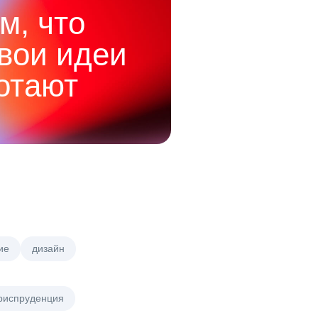
м, что
твои идеи
отают
ие
дизайн
риспруденция