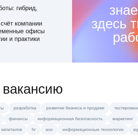
знае
оты: гибрид,
здесь 
 счёт компании
ременные офисы
раб
ии и практики
 вакансию
ты
разработка
развитие бизнеса и продажи
тестирован
финансы
информационная безопасность
маркетинг
 капиталов
hr
axo
информационные технологии
ю