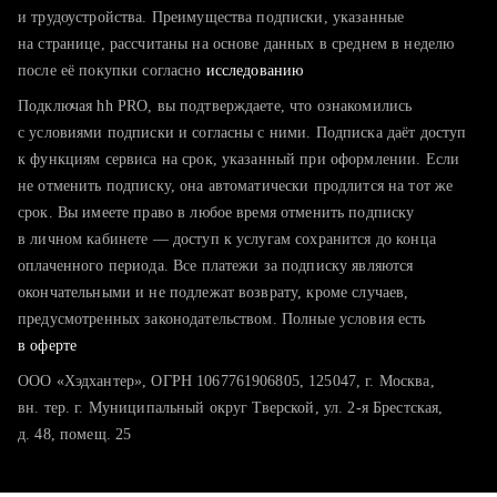
тратите много времени на поиск и вручную поднимаете
и трудоустройства. Преимущества подписки, указанные
резюме
на странице, рассчитаны на основе данных в среднем в неделю
после её покупки согласно
хотите сравнить себя с конкурентами и оценить шансы
исследованию
Подключая hh PRO, вы подтверждаете, что ознакомились
с условиями подписки и согласны с ними. Подписка даёт доступ
к функциям сервиса на срок, указанный при оформлении. Если
не отменить подписку, она автоматически продлится на тот же
срок. Вы имеете право в любое время отменить подписку
в личном кабинете — доступ к услугам сохранится до конца
оплаченного периода. Все платежи за подписку являются
окончательными и не подлежат возврату, кроме случаев,
предусмотренных законодательством. Полные условия есть
в оферте
ООО «Хэдхантер», ОГРН 1067761906805, 125047, г. Москва,
вн. тер. г. Муниципальный округ Тверской, ул. 2-я Брестская,
д. 48, помещ. 25