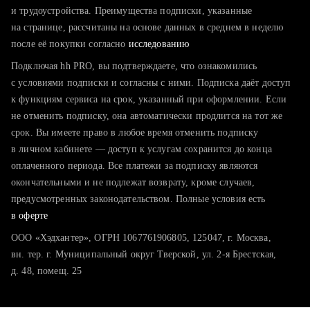
тратите много времени на поиск и вручную поднимаете
и трудоустройства. Преимущества подписки, указанные
резюме
на странице, рассчитаны на основе данных в среднем в неделю
после её покупки согласно
хотите сравнить себя с конкурентами и оценить шансы
исследованию
Подключая hh PRO, вы подтверждаете, что ознакомились
с условиями подписки и согласны с ними. Подписка даёт доступ
к функциям сервиса на срок, указанный при оформлении. Если
не отменить подписку, она автоматически продлится на тот же
срок. Вы имеете право в любое время отменить подписку
в личном кабинете — доступ к услугам сохранится до конца
оплаченного периода. Все платежи за подписку являются
окончательными и не подлежат возврату, кроме случаев,
предусмотренных законодательством. Полные условия есть
в оферте
ООО «Хэдхантер», ОГРН 1067761906805, 125047, г. Москва,
вн. тер. г. Муниципальный округ Тверской, ул. 2-я Брестская,
д. 48, помещ. 25